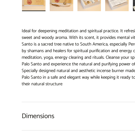
Load image 1 in gallery view
Load image 2 in gallery view
Load image 3 in gallery 
Load imag
Ideal for deepening meditation and spiritual practice. It refre
sweet and woody aroma. With its scent, it provides mental vit
Santo is a sacred tree native to South America, especially Per
by shamans and healers for spiritual purification and energy cl
meditation, yoga, energy clearing and rituals. Cleanse your sp
Palo Santo and experience the natural and purifying power of
Specially designed natural and aesthetic incense burner made 
Palo Santo in a safe and elegant way while keeping it ready 
their natural structure
Dimensions