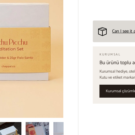
Can I see it
KURUMSAL
Bu ürünü toplu a
Kurumsal hediye, otel 
Kutu ve etiket markan
Kurumsal çözüml