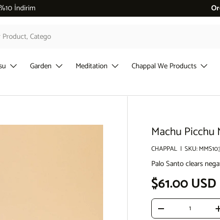
 %10 İndirim
Or
su
Garden
Meditation
Chappal We Products
Machu Picchu M
CHAPPAL
|
SKU:
MMS10
Palo Santo clears nega
Regular pri
$61.00 USD
Qty
Decrease quantity