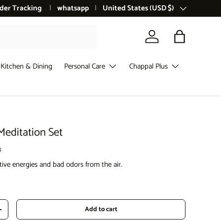
der Tracking
whatsapp
Country/Region
United States (USD $)
Log in
Bag
Kitchen & Dining
Personal Care
Chappal Plus
editation Set
3
tive energies and bad odors from the air.
ce
Add to cart
Increase quantity