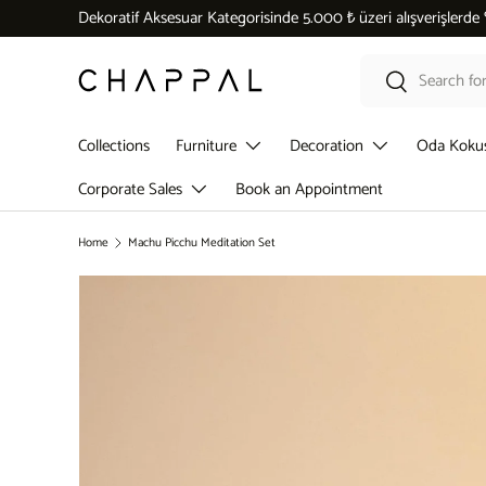
Dekoratif Aksesuar Kategorisinde 5.000 ₺ üzeri alışverişlerde
Skip to content
Search
Search
Collections
Furniture
Decoration
Oda Koku
Corporate Sales
Book an Appointment
Home
Machu Picchu Meditation Set
Skip to product information