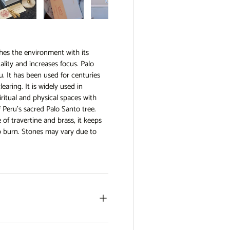
view
e 4 in gallery view
Load image 5 in gallery view
Load image 6 in gallery view
Load image 7 in gallery view
shes the environment with its
ality and increases focus. Palo
u. It has been used for centuries
earing. It is widely used in
iritual and physical spaces with
 Peru's sacred Palo Santo tree.
of travertine and brass, it keeps
to burn. Stones may vary due to