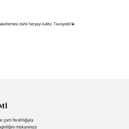
aketlemesi dahil herşeyi kalite. Tavsiyedir💫
Mİ
e çam ferahlığıyla
ginliğini mekanınıza