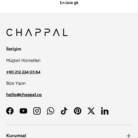
En üste git
İletişim
Müşteri Hizmetleri
+90 212 224 03 64
Bize Yazın
hello@chappal.co
Facebook
YouTube
Instagram
WhatsApp
TikTok
Pinterest
Twitter
LinkedIn
Kurumsal