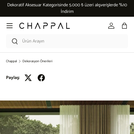
Dekoratif Aksesuar Kategorisinde 5.000 ₺ üzeri alışverişlerde %10
İçeriği atla
İndirim
Menü
Giriş Yap
Çant
Araması kutusu
Ara
Chappal
Dekorasyon Önerileri
Paylaş: