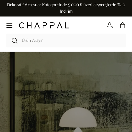
Dekoratif Aksesuar Kategorisinde 5.000 ₺ üzeri alışverişlerde %10
İçeriği atla
İndirim
Menü
Giriş Yap
Çant
Araması kutusu
Ara