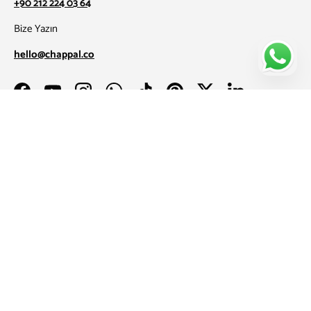
+90 212 224 03 64
Bize Yazın
hello@chappal.co
Facebook
YouTube
Instagram
WhatsApp
TikTok
Pinterest
Twitter
LinkedIn
Kurumsal
Destek
Neler yaptığımızı takip etmek ister misin?
Yeni ürünlerden, kampanyalardan ve özel projelerden ilk sizin
haberiniz olsun.