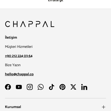
En üste git
İletişim
Müşteri Hizmetleri
+90 212 224 03 64
Bize Yazın
hello@chappal.co
Facebook
YouTube
Instagram
WhatsApp
TikTok
Pinterest
Twitter
LinkedIn
Kurumsal