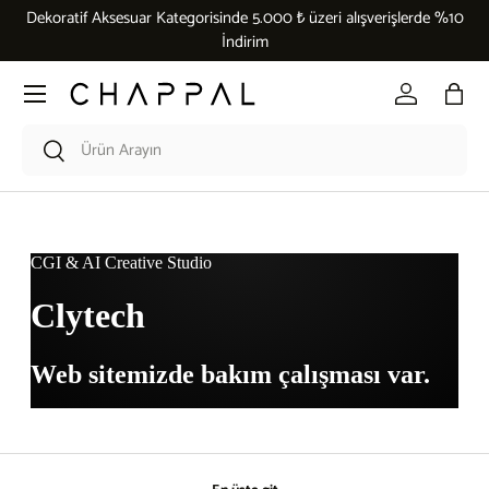
Dekoratif Aksesuar Kategorisinde 5.000 ₺ üzeri alışverişlerde %10
İçeriği atla
İndirim
Menü
Giriş Yap
Çant
Araması kutusu
Ara